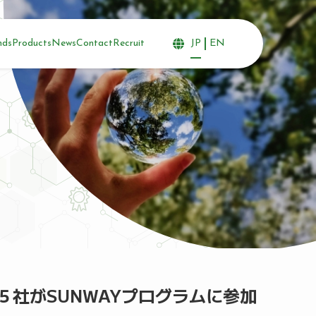
nds
Products
News
Contact
Recruit
JP
EN
日系企業５社がSUNWAYプログラムに参加