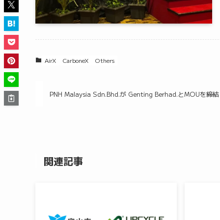
AirX
CarboneX
Others
PNH Malaysia Sdn.Bhd.が Genting Berhad.とMOUを締結
関連記事