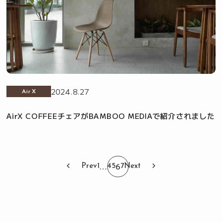
2024.8.27
AirX
AirX COFFEEチェアがBAMBOO MEDIAで紹介されました
…
6
Prev
1
4
5
7
Next