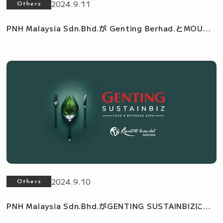
2024.9.11
Others
PNH Malaysia Sdn.Bhd.が Genting Berhad.とMOUを
締結
2024.9.10
Others
PNH Malaysia Sdn.Bhd.がGENTING SUSTAINBIZに出
展中 / 観光大臣が視察